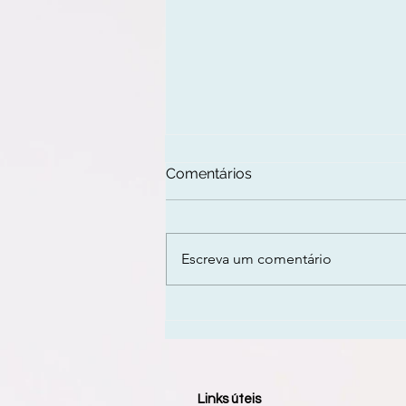
Comentários
Escreva um comentário
Motivação x Disciplina...
quem vence essa corrida?
Links úteis