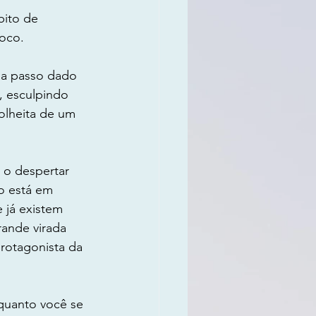
bito de 
foco.
da passo dado 
 esculpindo 
colheita de um 
 o despertar 
o está em 
 já existem 
ande virada 
rotagonista da 
 quanto você se 