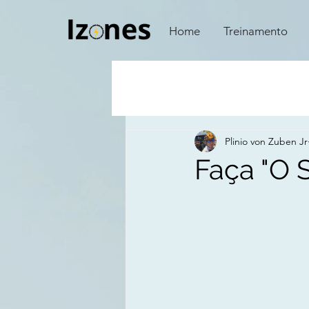
Home
Treinamento
Plinio von Zuben Jr
Faça "O 