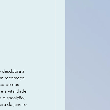
e desdobra à 
um recomeço. 
eco de nos 
 a vitalidade 
 disposição, 
ra de janeiro 