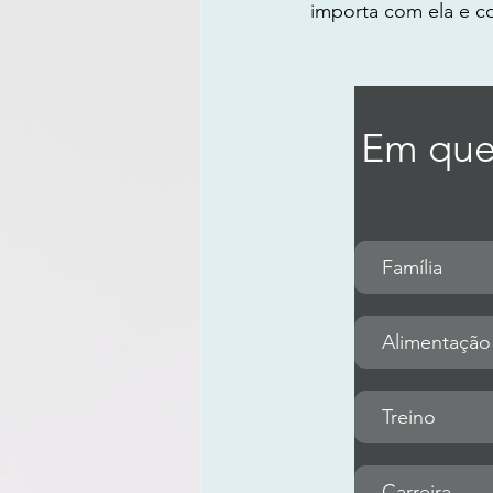
importa com ela e co
Em que 
Família
Alimentação
Treino
Carreira