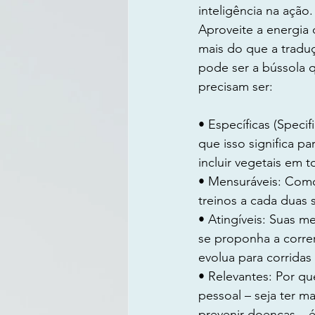
inteligência na ação.
Aproveite a energia 
mais do que a tradu
pode ser a bússola q
precisam ser:
• Específicas (Speci
que isso significa p
incluir vegetais em t
• Mensuráveis: Como
treinos a cada duas 
• Atingíveis: Suas m
se proponha a corre
evolua para corridas 
• Relevantes: Por qu
pessoal – seja ter m
prevenir doenças – 