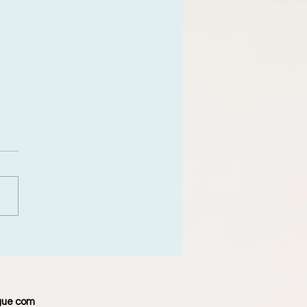
istência Supera a
eição
gue com