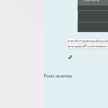
transformação
saude
sauda
energia
sol
Foco
meta
ano 
Posts recentes