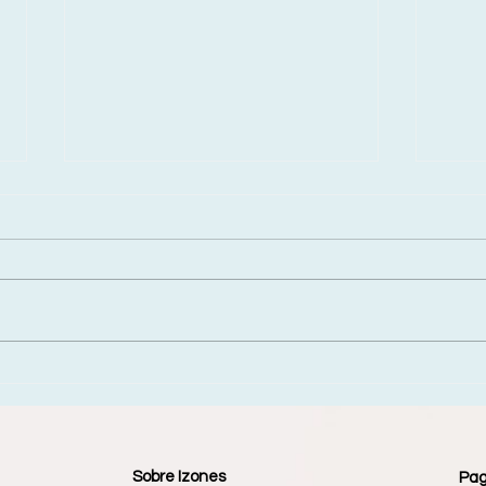
Reencontre o SOL sem
Cons
medo
Perf
Sobre Izones
Pa