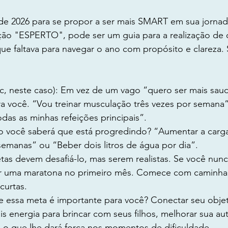
de 2026 para se propor a ser mais SMART em sua jornada.
ção "ESPERTO", pode ser um guia para a realização de o
ue faltava para navegar o ano com propósito e clareza.
fic, neste caso): Em vez de um vago “quero ser mais saud
ara você. “Vou treinar musculação três vezes por semana
odas as minhas refeições principais”.
 você saberá que está progredindo? “Aumentar a carg
semanas” ou “Beber dois litros de água por dia”.
etas devem desafiá-lo, mas serem realistas. Se você nunc
r uma maratona no primeiro mês. Comece com caminhada
curtas.
e essa meta é importante para você? Conectar seu objet
ais energia para brincar com seus filhos, melhorar sua au
é o que lhe dará força nos momentos de dificuldade.