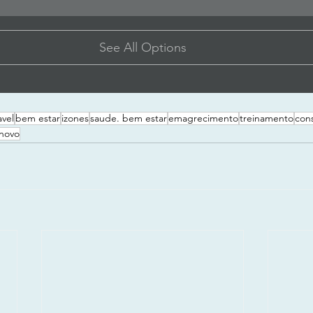
See All Options
vel
bem estar
izones
saude. bem estar
emagrecimento
treinamento
con
novo