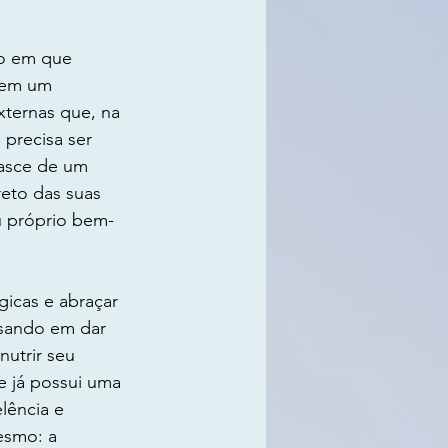
mo em que 
 em um 
xternas que, na 
precisa ser 
nasce de um 
eto das suas 
u próprio bem-
icas e abraçar 
nsando em dar 
utrir seu 
e já possui uma 
lência e 
esmo: a 