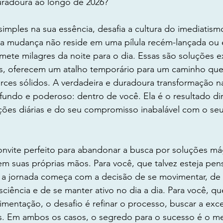
radoura ao longo de 2026?
imples na sua essência, desafia a cultura do imediatis
ra mudança não reside em uma pílula recém-lançada ou
ete milagres da noite para o dia. Essas são soluções e
s, oferecem um atalho temporário para um caminho que 
erces sólidos. A verdadeira e duradoura transformação 
fundo e poderoso: dentro de você. Ela é o resultado dir
ações diárias e do seu compromisso inabalável com o se
nvite perfeito para abandonar a busca por soluções mág
em suas próprias mãos. Para você, que talvez esteja pe
 a jornada começa com a decisão de se movimentar, de n
iência e de se manter ativo no dia a dia. Para você, qu
limentação, o desafio é refinar o processo, buscar a exce
s. Em ambos os casos, o segredo para o sucesso é o m