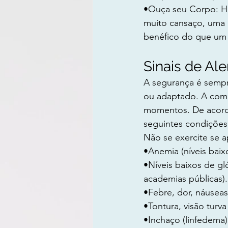
•Ouça seu Corpo: Ha
muito cansaço, uma 
benéfico do que um t
Sinais de Al
A segurança é sempre
ou adaptado. A comun
momentos. De acordo
seguintes condições
Não se exercite se a
•Anemia (níveis baix
•Níveis baixos de gl
academias públicas).
•Febre, dor, náuseas
•Tontura, visão turv
•Inchaço (linfedema)