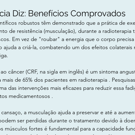
cia Diz: Benefícios Comprovados
ntíficos robustos têm demonstrado que a prática de exerc
nto de resistência (musculação), durante a radioterapia t
scos. Em vez de "roubar" a energia que o corpo precisa 
io ajuda a criá-la, combatendo um dos efeitos colaterais
iga.
 ao câncer (CRF, na sigla em inglês) é um sintoma angust
ta mais de 65% dos pacientes em radioterapia . Pesquis
 uma das intervenções mais eficazes para reduzir essa fad
tos medicamentosos .
cansaço, a musculação ajuda a preservar e até a aument
 podem ser perdidas durante o tratamento devido à doen
os músculos fortes é fundamental para a capacidade funci