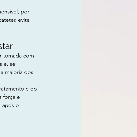
ensível, por 
ateter, evite 
tar
er tomada com 
 e, se 
 a maioria dos 
ratamento e do 
 força e 
a após o 