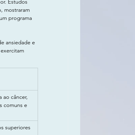
or. Estudos 
o, mostraram 
m um programa 
de ansiedade e 
 exercitam 
 ao câncer, 
is comuns e 
s superiores 