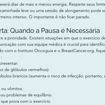
verá dias de mais e menos energia. Respeite seus limit
caminhada leve ou uma sessão de alongamento pode se
reino intenso. O importante é não ficar parado.
erta: Quando a Pausa é Necessária
 a prioridade. Existem situações em que o exercício de
icação com sua equipe médica é crucial para identifica
 com o Instituto Oncoguia e o 
BreastCancer.org
, fiqu
 :
presentar:
os de glóbulos vermelhos).
óbulos brancos (aumenta o risco de infecção, portanto, e
 ou vômitos.
a ou problemas de equilíbrio.
 que piora com o exercício.