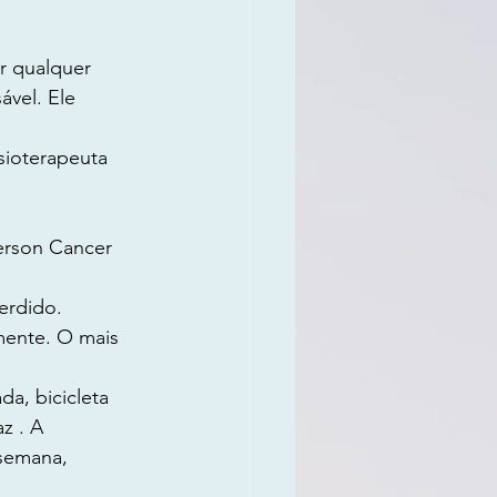
r qualquer 
vel. Ele 
sioterapeuta 
erson Cancer 
erdido. 
mente. O mais 
a, bicicleta 
z . A 
semana, 