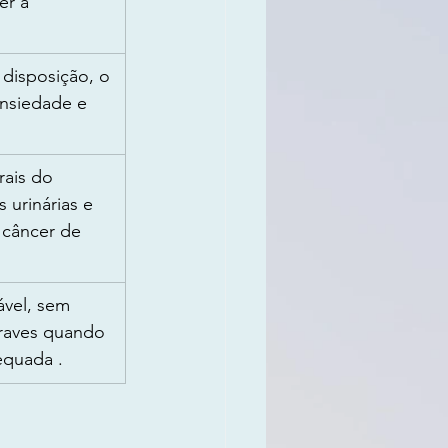
er a 
 disposição, o 
nsiedade e 
rais do 
 urinárias e 
 câncer de 
vel, sem 
graves quando 
equada .