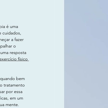
pia é uma 
e cuidados, 
eçar a fazer 
palhar o 
 uma resposta 
exercício físico 
o, quando bem 
 o tratamento 
sar por essa 
ficas, em um 
sua mente.