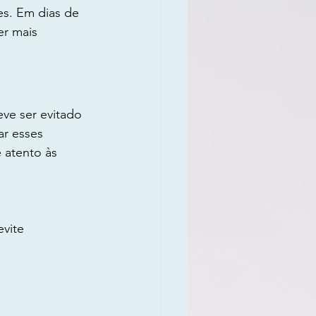
es. Em dias de 
r mais 
ve ser evitado 
r esses 
e atento às 
vite 