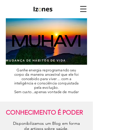
MUHAVI
MUHAVI
M U D A N Ç A D E H Á B I T O S D E V I D A
Ganhe energia reprogramando seu
corpo da maneira ancestral que ele foi
concebido para viver ... com a
inteligência e consciência conquistada
pela evolução.
Sem custo...apenas vontade de mudar
CONHECIMENTO É PODER
Disponibilizamos um Blog em forma
de artigos sobre saúde,