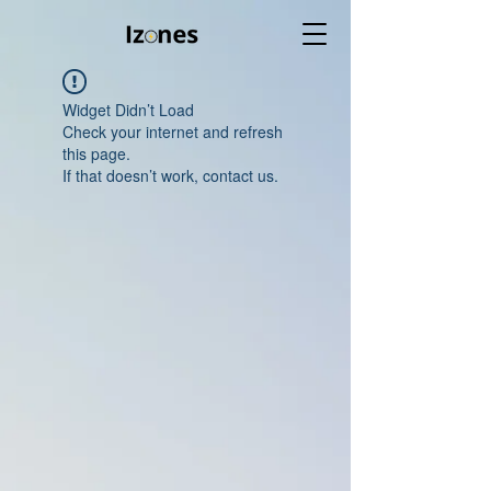
Widget Didn’t Load
Check your internet and refresh
this page.
If that doesn’t work, contact us.