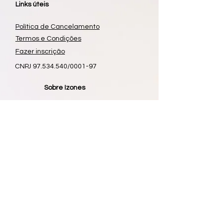
Links úteis
Política de Cancelamento
Termos e Condições
Fazer inscrição
CNPJ
97.534.540
/0001-97
Sobre Izones
19 991655584
contato@izones.com.br
​YouTube
Facebook
Instagram
IZONES é um produto de
P V Z TREINAMENTO E ESPORTES LTDA -
ME