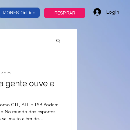
Login
IZONES OnLine
RESPIRAR
leitura
.a gente ouve e
 Como CTL, ATL e TSB Podem
ho No mundo dos esportes
 vai muito além de
 e quilômetros. Para