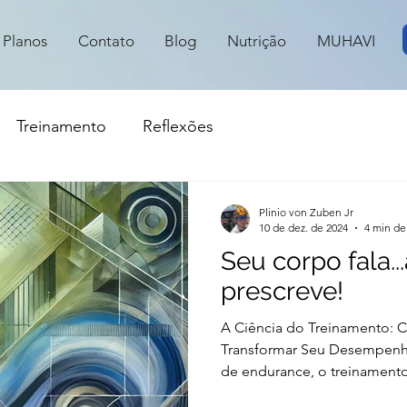
Planos
Contato
Blog
Nutrição
MUHAVI
Treinamento
Reflexões
Plinio von Zuben Jr
10 de dez. de 2024
4 min de 
Seu corpo fala..
prescreve!
A Ciência do Treinamento:
Transformar Seu Desempen
de endurance, o treinamento
simplesmente acumular horas