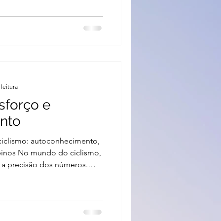
encial, é essencial
ação de forma precisa. É aqui
ricas que estão
L e TSB . Se você
rmos ou não sabe como usá-
leitura
sforço e
nto
ciclismo: autoconhecimento,
treinos No mundo do ciclismo,
 a precisão dos números.
a, cadência e outras métricas
trole sobre o treinamento e
ntes de mergulhar nos treinos
, há algo mais fundamental