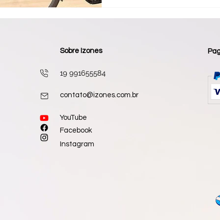
que precisa ser trabalhado: 
"feeling", que é a capacidad
Sobre Izones
Pa
19 991655584
contato@izones.com.br
​YouTube
Facebook
Instagram