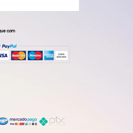
a percepção de esforço. Esse
e de inte
gue com