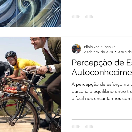
alcançar o máximo do seu pot
equilibrar esforço e recuper
que entram em cena três mét
revolucionando o treinamento: CTL , AT
nunca ouviu falar desses te
los, prepare-se, porque el
Plinio von Zuben Jr
20 de nov. de 2024
3 min de 
Percepção de E
Autoconhecime
A percepção de esforço no 
parceria e equilíbrio entre 
é fácil nos encantarmos com
Frequência cardíaca, potênci
trazem uma sensação de con
a progressão. No entanto, a
baseados nesses parâmetros