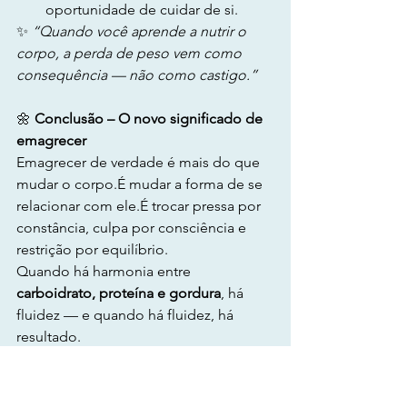
oportunidade de cuidar de si.
✨ 
“Quando você aprende a nutrir o 
corpo, a perda de peso vem como 
consequência — não como castigo.”
🌼
 Conclusão – O novo significado de 
emagrecer
Emagrecer de verdade é mais do que 
mudar o corpo.É mudar a forma de se 
relacionar com ele.É trocar pressa por 
constância, culpa por consciência e 
restrição por equilíbrio.
Quando há harmonia entre 
carboidrato, proteína e gordura
, há 
fluidez — e quando há fluidez, há 
resultado.
🌿 
“O equilíbrio é o caminho. E o 
caminho é o que transforma.”