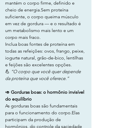
mantém o corpo firme, definido e 
cheio de energia.Sem proteína 
suficiente, o corpo queima músculo 
em vez de gordura — e o resultado é 
um metabolismo mais lento e um 
corpo mais fraco.
Inclua boas fontes de proteína em 
todas as refeições: ovos, frango, peixe, 
iogurte natural, grão-de-bico, lentilhas 
e feijões são excelentes opções.
💪 
“O corpo que você quer depende 
da proteína que você oferece.”
🥑
 Gorduras boas: o hormônio invisível 
do equilíbrio
As gorduras boas são fundamentais 
para o funcionamento do corpo.Elas 
participam da produção de 
hormônios, do controle da saciedade 