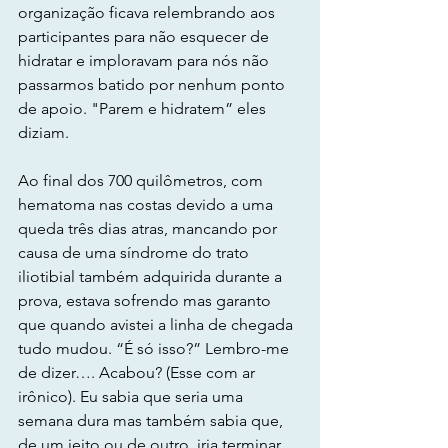
organização ficava relembrando aos 
participantes para não esquecer de 
hidratar e imploravam para nós não 
passarmos batido por nenhum ponto 
de apoio. "Parem e hidratem” eles 
diziam.
Ao final dos 700 quilômetros, com 
hematoma nas costas devido a uma 
queda três dias atras, mancando por 
causa de uma síndrome do trato 
iliotibial também adquirida durante a 
prova, estava sofrendo mas garanto 
que quando avistei a linha de chegada 
tudo mudou. “É só isso?” Lembro-me 
de dizer…. Acabou? (Esse com ar 
irônico). Eu sabia que seria uma 
semana dura mas também sabia que, 
de um jeito ou de outro, iria terminar, 