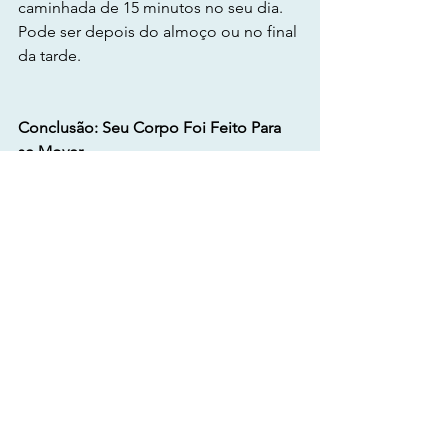
caminhada de 15 minutos no seu dia. 
Pode ser depois do almoço ou no final 
da tarde.
Conclusão: Seu Corpo Foi Feito Para 
se Mover
O conceito de NEAT nos liberta da 
mentalidade de "tudo ou nada" do 
exercício. Ele nos mostra que não 
precisamos de uma hora inteira, de 
roupas especiais ou de uma academia 
para cuidar do nosso corpo.
Precisamos apenas respeitar a forma 
como fomos desenhados: para o 
movimento constante.
Começar a incorporar mais NEAT na 
sua vida não só ajudará no controle de 
peso, mas também melhorará sua 